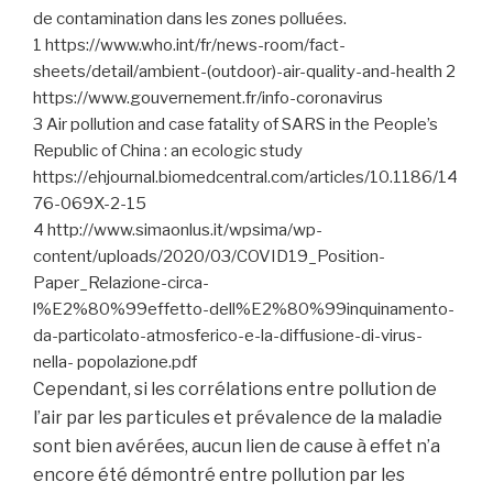
de contamination dans les zones polluées.
1 https://www.who.int/fr/news-room/fact-
sheets/detail/ambient-(outdoor)-air-quality-and-health 2
https://www.gouvernement.fr/info-coronavirus
3 Air pollution and case fatality of SARS in the People’s
Republic of China : an ecologic study
https://ehjournal.biomedcentral.com/articles/10.1186/14
76-069X-2-15
4 http://www.simaonlus.it/wpsima/wp-
content/uploads/2020/03/COVID19_Position-
Paper_Relazione-circa-
l%E2%80%99effetto-dell%E2%80%99inquinamento-
da-particolato-atmosferico-e-la-diffusione-di-virus-
nella- popolazione.pdf
Cependant, si les corrélations entre pollution de
l’air par les particules et prévalence de la maladie
sont bien avérées, aucun lien de cause à effet n’a
encore été démontré entre pollution par les