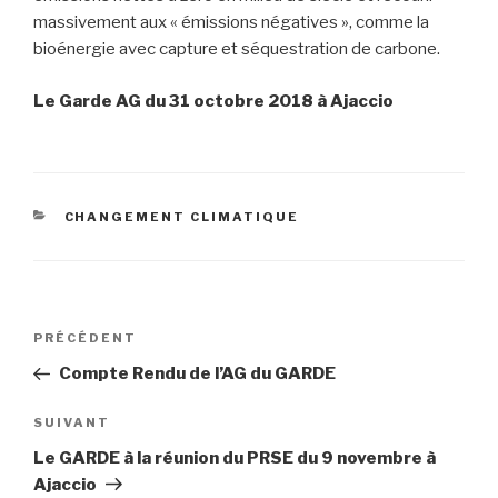
massivement aux « émissions négatives », comme la
bioénergie avec capture et séquestration de carbone.
Le Garde AG du 31 octobre 2018 à Ajaccio
CATÉGORIES
CHANGEMENT CLIMATIQUE
Navigation
PRÉCÉDENT
Article
de
précédent
Compte Rendu de l’AG du GARDE
l’article
SUIVANT
Article
suivant
Le GARDE à la réunion du PRSE du 9 novembre à
Ajaccio