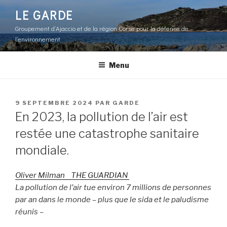
Aller
LE GARDE
au
Groupement d’Ajaccio et de la région Corse pour la défense de
contenu
l’environnement
principal
Menu
PUBLIÉ
9 SEPTEMBRE 2024
PAR
GARDE
LE
En 2023, la pollution de l’air est
restée une catastrophe sanitaire
mondiale.
Oliver Milman THE GUARDIAN
La pollution de l’air tue environ 7 millions de personnes
par an dans le monde – plus que le sida et le paludisme
réunis –