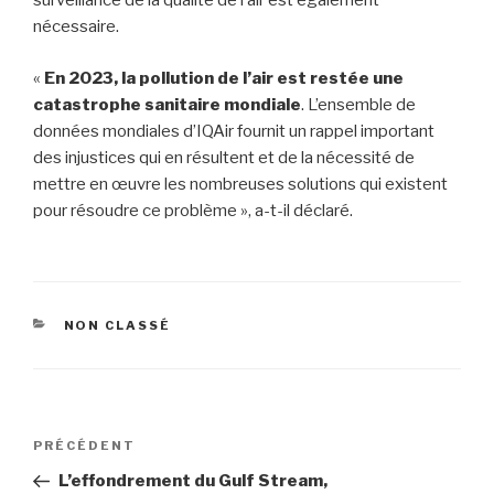
surveillance de la qualité de l’air est également
nécessaire.
«
En 2023, la pollution de l’air est restée une
catastrophe sanitaire mondiale
. L’ensemble de
données mondiales d’IQAir fournit un rappel important
des injustices qui en résultent et de la nécessité de
mettre en œuvre les nombreuses solutions qui existent
pour résoudre ce problème », a-t-il déclaré.
CATÉGORIES
NON CLASSÉ
Navigation
PRÉCÉDENT
Article
de
précédent
L’effondrement du Gulf Stream,